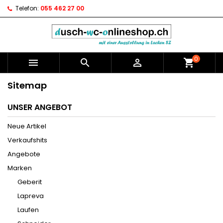
Telefon:
055 462 27 00
0



shopping_cart
Sitemap
UNSER ANGEBOT
Neue Artikel
Verkaufshits
Angebote
Marken
Geberit
Lapreva
Laufen